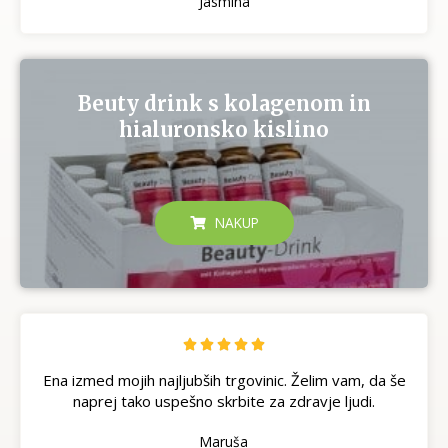
Jasmina
Beuty drink s kolagenom in
hialuronsko kislino
NAKUP





Ena izmed mojih najljubših trgovinic. Želim vam, da še
naprej tako uspešno skrbite za zdravje ljudi.
Maruša