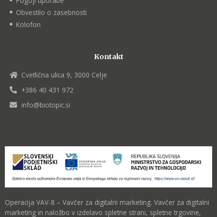
Pogoji uporabe
Obvestilo o zasebnosti
Kolofon
Kontakt
Cvetlična ulica 9, 3000 Celje
+386 40 431 972
info@biotopic.si
Operacija VAV-8 – Vavčer za digitalni marketing. Vavčer za digitalni
marketing in naložbo v izdelavo spletne strani, spletne trgovine,