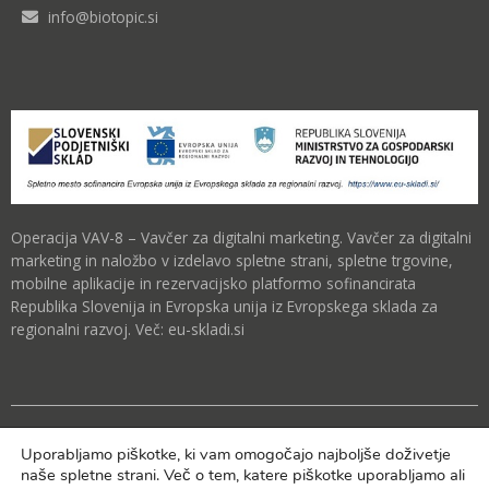
info@biotopic.si
Operacija VAV-8 – Vavčer za digitalni marketing. Vavčer za digitalni
marketing in naložbo v izdelavo spletne strani, spletne trgovine,
mobilne aplikacije in rezervacijsko platformo sofinancirata
Republika Slovenija in Evropska unija iz Evropskega sklada za
regionalni razvoj. Več:
eu-skladi.si
Uporabljamo piškotke, ki vam omogočajo najboljše doživetje
© 2026 Dr. Tasič blog | Produkcija: Marjetica Cvikl s.p.
naše spletne strani. Več o tem, katere piškotke uporabljamo ali