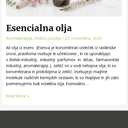
Esencialna olja
Aromaterapija
,
Dobro počutje
/
27. novembra, 2020
Ali olja iz esenc (Esenca je koncentriran izvleček iz rastlinske
snovi, praviloma vsebuje le učinkovine , ki se uporabljajo
v živilski industriji, industriji parfumov in dišav, farmacevtski
industriji, aromaterapiji..), zelišč so v vodi netopna olja, ki so
koncentrirana in pridobljena iz zelišč. Vsebujejo majhne
molekule različnih kemijskih sestavin, ki so hlapljive in jih zato
poimenujemo tudi volatilna olja. Esencialno …
Read More »