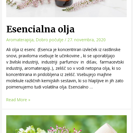
Esencialna olja
Aromaterapija
,
Dobro počutje
/
27. novembra, 2020
Ali olja iz esenc (Esenca je koncentriran izvleček iz rastlinske
snovi, praviloma vsebuje le učinkovine , ki se uporabljajo
v živilski industriji, industriji parfumov in dišav, farmacevtski
industriji, aromaterapiji..), zelišč so v vodi netopna olja, ki so
koncentrirana in pridobljena iz zelišč. Vsebujejo majhne
molekule različnih kemijskih sestavin, ki so hlapljive in jih zato
poimenujemo tudi volatilna olja. Esencialno …
Read More »